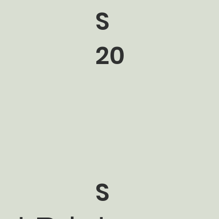
S
20
S