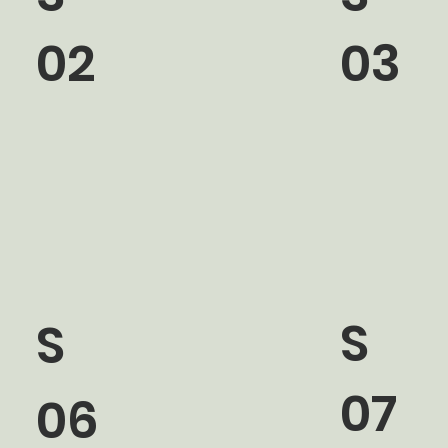
02
03
S
S
07
06