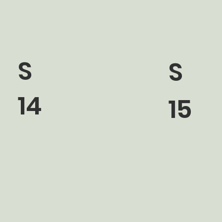
S
S
14
15